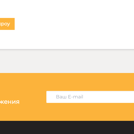
кроу
ожения