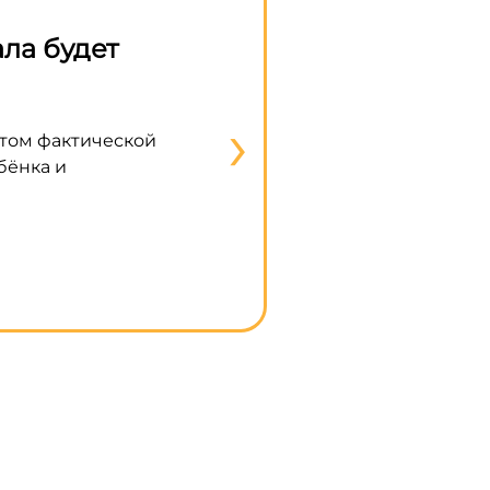
ла будет
Правительство разре
строительство частны
›
етом фактической
В правительстве закрепили во
бёнка и
строительства индивидуального
использованием эскроу-счета, 
Подробнее