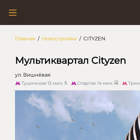
Главная
/
Новостройки
/
CITYZEN
Мультиквартал Cityzen
ул. Вишнёвая
Тушинская
13 мин.
Спартак
14 мин.
Трик