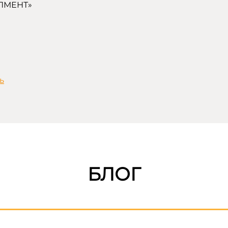
ПМЕНТ»
ь
БЛОГ