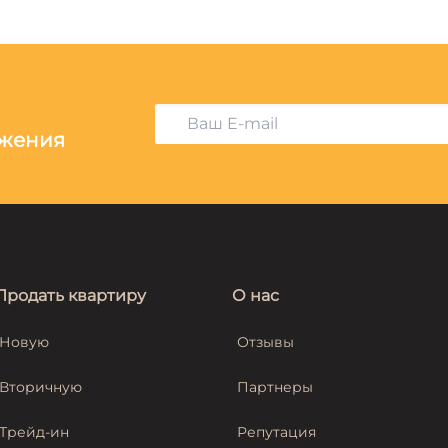
ожения
Продать квартиру
О нас
Новую
Отзывы
Вторичную
Партнеры
Трейд-ин
Репутация