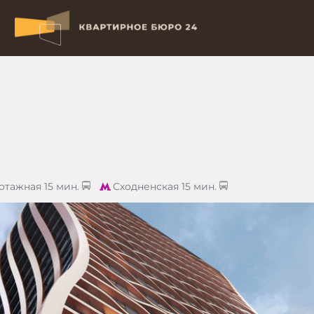
отажная
15 мин.
Сходненская
15 мин.