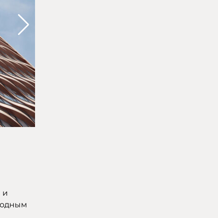
 и
ходным