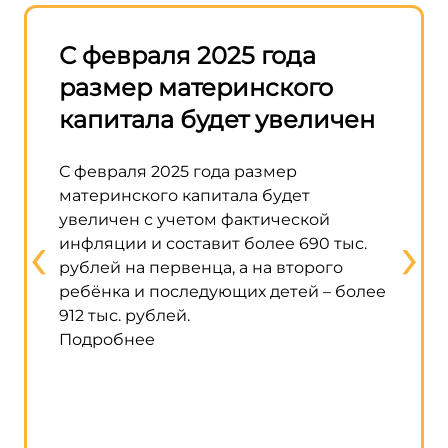
—
С февраля 2025 года
Прав
размер материнского
разр
капитала будет увеличен
матк
стро
С февраля 2025 года размер
домо
материнского капитала будет
увеличен с учетом фактической
‹
›
В прав
инфляции и составит более 690 тыс.
возмож
рублей на первенца, а на второго
матери
ребёнка и последующих детей – более
строит
912 тыс. рублей.
жилого
Подробнее
строит
исполь
говори
кабмин