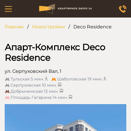
Главная
/
Новостройки
/
Deco Residence
Апарт-Комплекс Deco
Residence
ул. Серпуховский Вал, 1
Тульская
5 мин.
Шаболовская
19 мин.
Серпуховская
10 мин.
Добрынинская
13 мин.
Площадь Гагарина
14 мин.