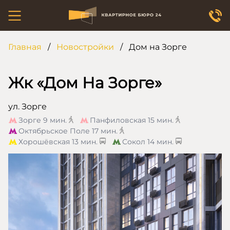
Главная
/
Новостройки
/
Дом на Зорге
Жк «Дом На Зорге»
ул. Зорге
Зорге
9 мин.
Панфиловская
15 мин.
Октябрьское Поле
17 мин.
Хорошёвская
13 мин.
Сокол
14 мин.