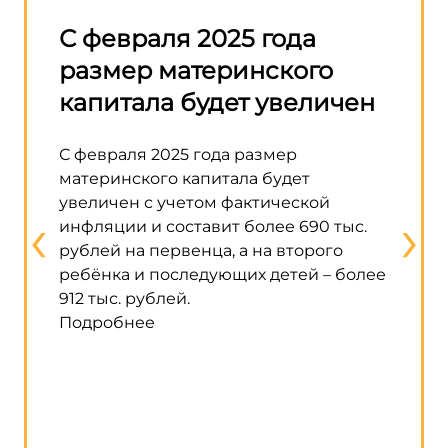
—
С февраля 2025 года
Прав
размер материнского
разр
капитала будет увеличен
матк
стро
С февраля 2025 года размер
домо
материнского капитала будет
увеличен с учетом фактической
‹
›
В прав
инфляции и составит более 690 тыс.
возмож
рублей на первенца, а на второго
матери
ребёнка и последующих детей – более
строит
912 тыс. рублей.
жилого
Подробнее
строит
исполь
говори
кабмин
Подро