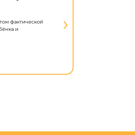
строительство частны
›
етом фактической
В правительстве закрепили во
бёнка и
строительства индивидуального
использованием эскроу-счета, 
Подробнее