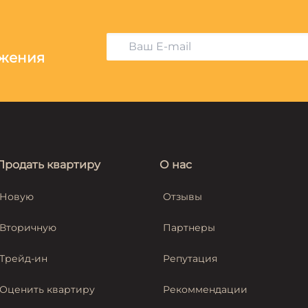
ожения
Продать квартиру
О нас
Новую
Отзывы
Вторичную
Партнеры
Трейд-ин
Репутация
Оценить квартиру
Рекоммендации