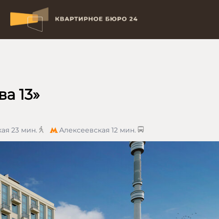
а 13»
кая
23 мин.
Алексеевская
12 мин.