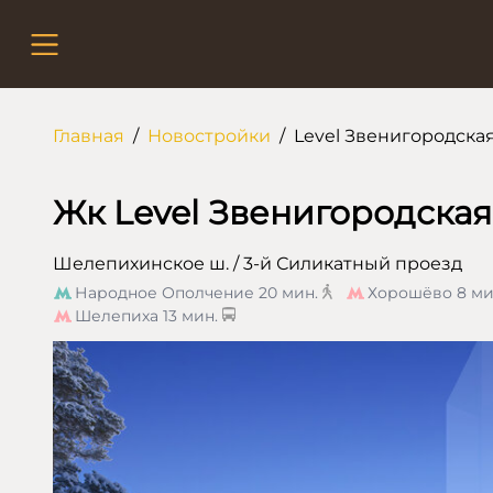
Главная
/
Новостройки
/
Level Звенигородска
Жк Level Звенигородская
Шелепихинское ш. / 3-й Силикатный проезд
Народное Ополчение
20 мин.
Хорошёво
8 ми
Шелепиха
13 мин.