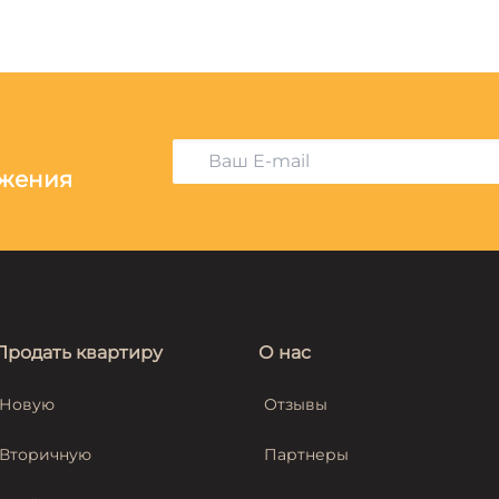
ожения
Продать квартиру
О нас
Новую
Отзывы
Вторичную
Партнеры