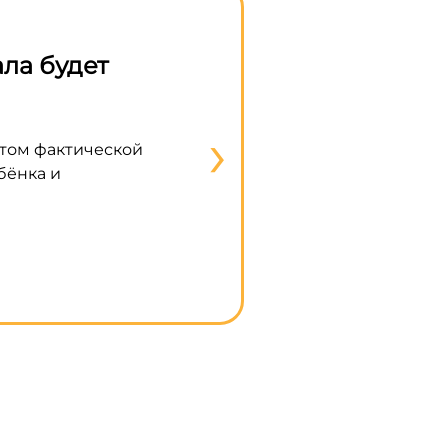
ла будет
Правительство разре
строительство частны
›
етом фактической
В правительстве закрепили во
бёнка и
строительства индивидуального
использованием эскроу-счета, 
Подробнее