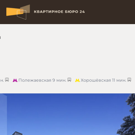
я
н.
Полежаевская
9 мин.
Хорошёвская
11 мин.