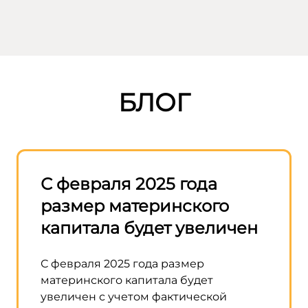
БЛОГ
—
С февраля 2025 года
Прав
размер материнского
разр
капитала будет увеличен
матк
стро
С февраля 2025 года размер
домо
материнского капитала будет
увеличен с учетом фактической
В прав