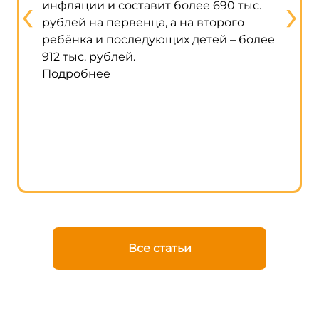
‹
›
инфляции и составит более 690 тыс.
возмож
рублей на первенца, а на второго
матери
ребёнка и последующих детей – более
строит
912 тыс. рублей.
жилого
Подробнее
строит
исполь
говори
кабмин
Подро
Все статьи