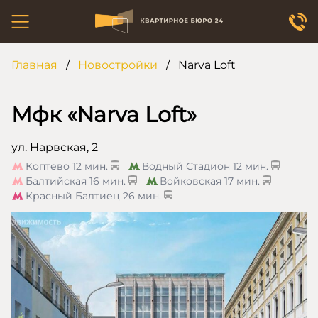
Главная
/
Новостройки
/
Narva Loft
Мфк «Narva Loft»
ул. Нарвская, 2
Коптево
12 мин.
Водный Стадион
12 мин.
Балтийская
16 мин.
Войковская
17 мин.
Красный Балтиец
26 мин.