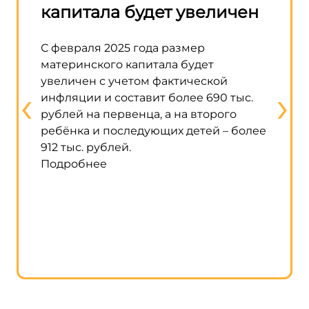
капитала будет увеличен
матк
стро
С февраля 2025 года размер
домо
материнского капитала будет
увеличен с учетом фактической
‹
›
В прав
инфляции и составит более 690 тыс.
возмож
рублей на первенца, а на второго
матери
ребёнка и последующих детей – более
строит
912 тыс. рублей.
жилого
Подробнее
строит
исполь
говори
кабмин
Подро