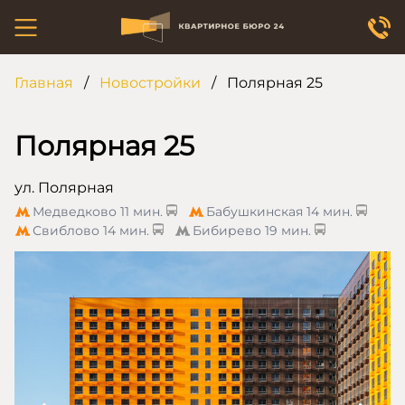
Главная
/
Новостройки
/
Полярная 25
Полярная 25
ул. Полярная
Медведково
11 мин.
Бабушкинская
14 мин.
Свиблово
14 мин.
Бибирево
19 мин.