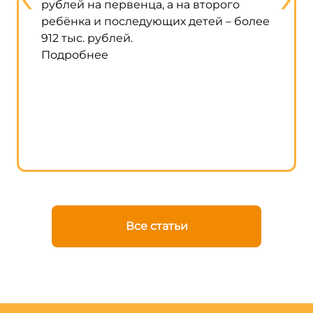
рублей на первенца, а на второго
матери
ребёнка и последующих детей – более
строит
912 тыс. рублей.
жилого
Подробнее
строит
исполь
говори
кабмин
Подро
Все статьи