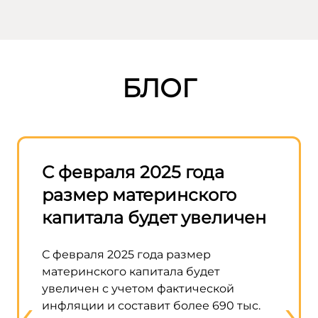
БЛОГ
—
С февраля 2025 года
Прав
размер материнского
разр
капитала будет увеличен
матк
стро
С февраля 2025 года размер
домо
материнского капитала будет
увеличен с учетом фактической
‹
›
В прав
инфляции и составит более 690 тыс.
возмож