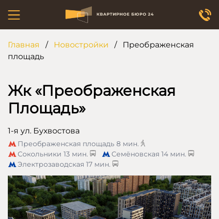
Главная
/
Новостройки
/
Преображенская
площадь
Жк «Преображенская
Площадь»
1-я ул. Бухвостова
Преображенская площадь
8 мин.
Сокольники
13 мин.
Семёновская
14 мин.
Электрозаводская
17 мин.