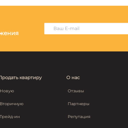
ожения
Продать квартиру
О нас
Новую
Отзывы
Вторичную
Партнеры
Трейд-ин
Репутация