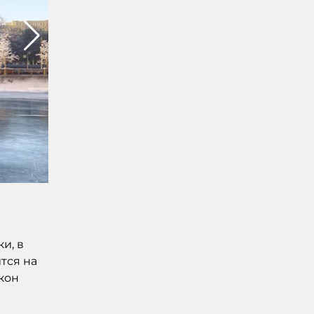
и, в
тся на
кон