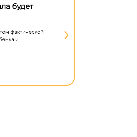
ла будет
Правительство разре
строительство частны
›
етом фактической
В правительстве закрепили во
бёнка и
строительства индивидуального
использованием эскроу-счета, 
Подробнее