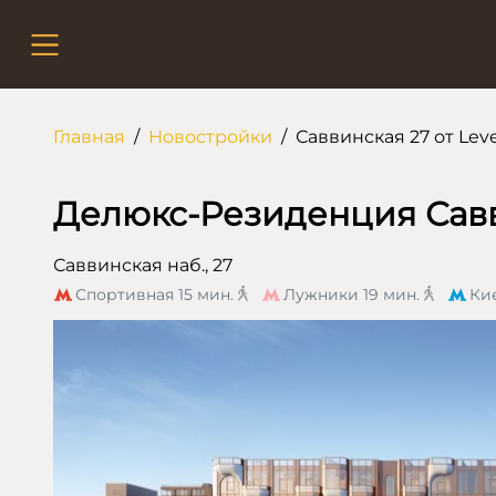
Главная
/
Новостройки
/
Саввинская 27 от Leve
Делюкс-Резиденция Савв
Саввинская наб., 27
Спортивная
15 мин.
Лужники
19 мин.
Ки