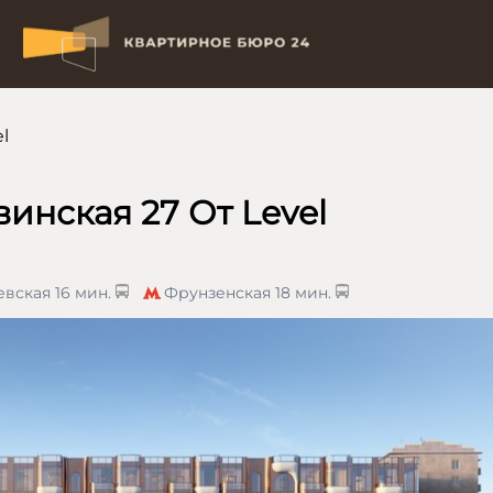
l
инская 27 От Level
евская
16 мин.
Фрунзенская
18 мин.